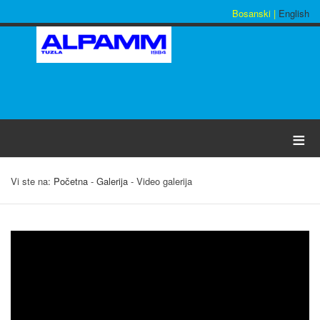
Bosanski |
English
≡
Vi ste na:
Početna
-
Galerija
-
Video galerija