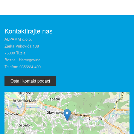
Kontaktirajte nas
ALPAMM d.o.o.
Žarka Vukovića 138
75000 Tuzla
Bosna i Hercegovina
Telefon: 035/224-400
Ostali kontakt podaci