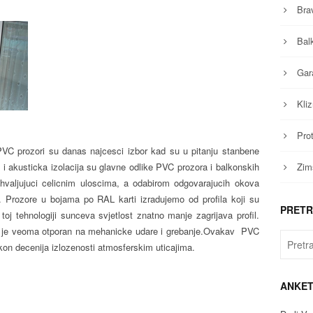
Brav
Bal
Gar
Kliz
Pro
VC prozori su danas najcesci izbor kad su u pitanju stanbene
 i akusticka izolacija su glavne odlike PVC prozora i balkonskih
Zims
valjujuci celicnim uloscima, a odabirom odgovarajucih okova
. Prozore u bojama po RAL karti izradujemo od profila koji su
PRET
toj tehnologiji sunceva svjetlost znatno manje zagrijava profil.
 te je veoma otporan na mehanicke udare i grebanje.Ovakav PVC
akon decenija izlozenosti atmosferskim uticajima.
ANKE