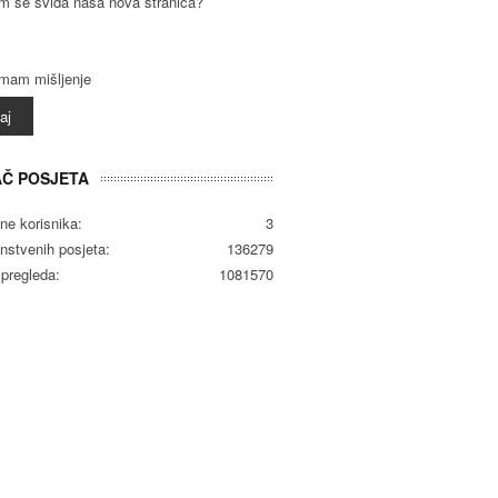
am se sviđa naša nova stranica?
am mišljenje
Č POSJETA
ine korisnika:
3
instvenih posjeta:
136279
pregleda:
1081570