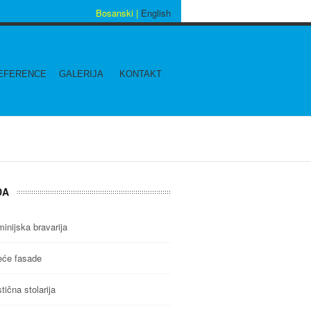
Bosanski |
English
EFERENCE
GALERIJA
KONTAKT
DA
inijska bravarija
eće fasade
tična stolarija