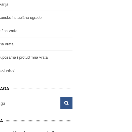
arija
konske i stubišne ograde
ažna vrata
na vrata
tupožarna i protudimna vrata
ki vrtovi
RAGA
TA