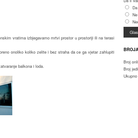
Da li V
Da
Ne
Nem
skim vratima izbjegavamo mrtvi prostor u prostoriji ili na terasi
BROJA
oreno onoliko koliko zelite i bez straha da ce ga vjetar zahlupiti
Broj onl
atvaranje balkona i loda.
Broj jed
Ukupno 