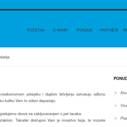
POČETNA
O NAMA
PONUDA
PARTNERI
R
olarija
PONU
Alum
visekomornom presjeku i duplom brtvljenju ostvaruju odlicnu
ku koliko Vam to zidovi dopustaju.
Vis
 ugradujemo okove sa zakljucavanjem u pet tacaka.
Plas
a staklom. Takoder dostupno Vam je mnostvo boja, te mozete