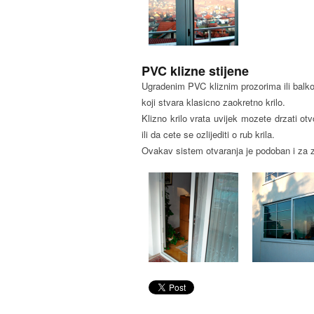
PVC klizne stijene
Ugradenim PVC kliznim prozorima ili balkon
koji stvara klasicno zaokretno krilo.
Klizno krilo vrata uvijek mozete drzati otv
ili da cete se ozlijediti o rub krila.
Ovakav sistem otvaranja je podoban i za z