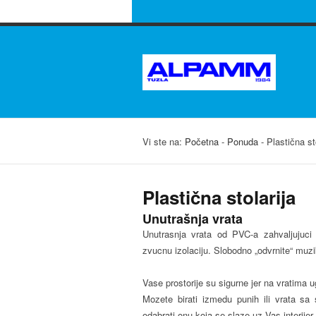
Vi ste na:
Početna
-
Ponuda
-
Plastična st
Plastična stolarija
Unutrašnja vrata
Unutrasnja vrata od PVC-a zahvaljujuci 
zvucnu izolaciju. Slobodno „odvrnite“ muzi
Vase prostorije su sigurne jer na vratima
Mozete birati izmedu punih ili vrata s
odabrati onu koja se slaze uz Vas interijer