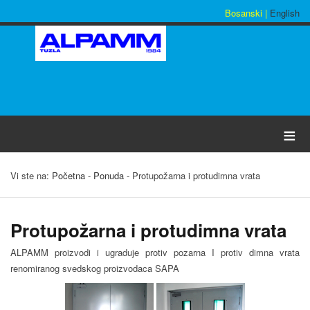
Bosanski |
English
≡
Vi ste na:
Početna
-
Ponuda
-
Protupožarna i protudimna vrata
Protupožarna i protudimna vrata
ALPAMM proizvodi i ugraduje protiv pozarna I protiv dimna vrata
renomiranog svedskog proizvodaca SAPA