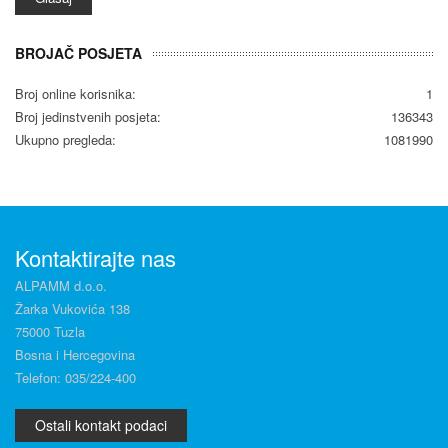
BROJAČ POSJETA
Broj online korisnika:
1
Broj jedinstvenih posjeta:
136343
Ukupno pregleda:
1081990
Kontaktirajte nas
ALPAMM d.o.o.
Žarka Vukovića 138
75000 Tuzla
Bosna i Hercegovina
Telefon: 035/224-400
Ostali kontakt podaci